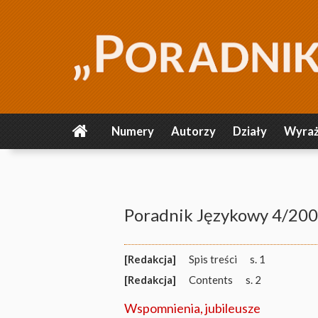
Numery
Autorzy
Działy
Wyraż
Poradnik Językowy 4/20
[Redakcja]
Spis treści
s. 1
[Redakcja]
Contents
s. 2
Wspomnienia, jubileusze