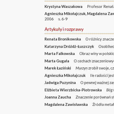
Krystyna Waszakowa
Profesor Renata
Agnieszka Mikołajczuk
,
Magdalena Zaw
2006
s. 6-9
Artykuły i rozprawy
Renata Bronikowska
O różnicy znacz
Katarzyna Dróżdż-Łuszczyk
Osobliw
Marta Falkowska
Obraz
winy
w polskic
Marta Gugała
O cechach znaczeniowy
Marek Łaziński
Murzyn
zrobił swoje, c
Agnieszka Mikołajczuk
Ile radości je
Jadwiga Puzynina
O pewnej ważnej za
Elżbieta Wierzbicka-Piotrowska
Bóg 
Joanna Zaucha
Znaczenie porównań 
Magdalena Zawisławska
Źródła meta