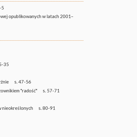
3-5
kowej opublikowanych w latach 2001–
25-35
yźnie
s. 47-56
zownikiem "radość"
s. 57-71
ów nieokreślonych
s. 80-91