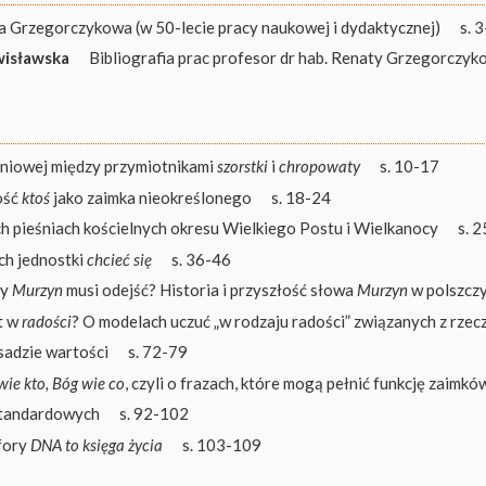
 Grzegorczykowa (w 50-lecie pracy naukowej i dydaktycznej)
s. 
isławska
Bibliografia prac profesor dr hab. Renaty Grzegorczy
eniowej między przymiotnikami
szorstki
i
chropowaty
s. 10-17
ość
ktoś
jako zaimka nieokreślonego
s. 18-24
h pieśniach kościelnych okresu Wielkiego Postu i Wielkanocy
s. 
ch jednostki
chcieć się
s. 36-46
zy
Murzyn
musi odejść? Historia i przyszłość słowa
Murzyn
w polszcz
st w
radości
? O modelach uczuć „w rodzaju radości” związanych z rzec
sadzie wartości
s. 72-79
wie kto, Bóg wie co
, czyli o frazach, które mogą pełnić funkcję zaimk
standardowych
s. 92-102
fory
DNA to księga życia
s. 103-109