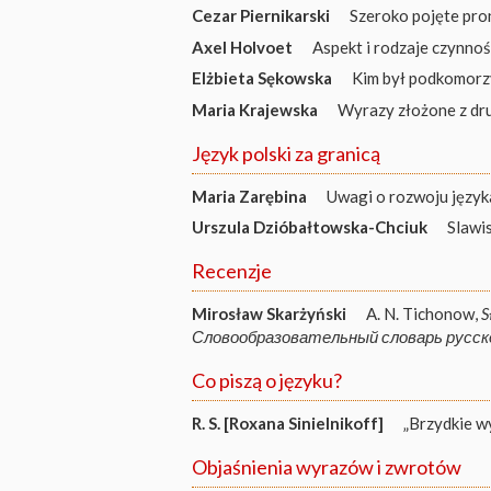
Cezar Piernikarski
Szeroko pojęte pr
Axel Holvoet
Aspekt i rodzaje czynnoś
Elżbieta Sękowska
Kim był podkomorzy
Maria Krajewska
Wyrazy złożone z dr
Język polski za granicą
Maria Zarębina
Uwagi o rozwoju języka
Urszula Dzióbałtowska-Chciuk
Slawi
Recenzje
Mirosław Skarżyński
A. N. Tichonow,
S
Словообразовательный словарь русск
Co piszą o języku?
R. S. [Roxana Sinielnikoff]
„Brzydkie wy
Objaśnienia wyrazów i zwrotów