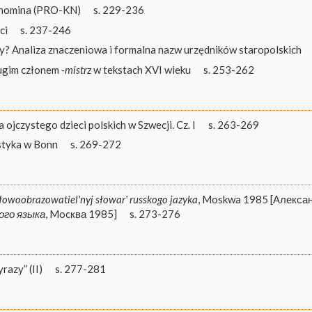
onomina (PRO-KN)
s. 229-236
ci
s. 237-246
? Analiza znaczeniowa i formalna nazw urzędników staropolskich
ugim członem
-mistrz
w tekstach XVI wieku
s. 253-262
 ojczystego dzieci polskich w Szwecji. Cz. I
s. 263-269
styka w Bonn
s. 269-272
łowoobrazowatiel'nyj słowar' russkogo jazyka
, Moskwa 1985 [Алекса
ого языка
, Mocква 1985]
s. 273-276
razy” (II)
s. 277-281