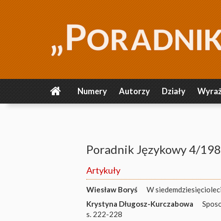
Numery
Autorzy
Działy
Wyraż
Poradnik Językowy 4/19
Artykuły
Wiesław Boryś
W siedemdziesięcioleci
Krystyna Długosz-Kurczabowa
Sposo
s. 222-228