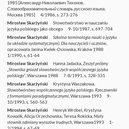
1985 [Александр Николаевич Тихонов,
Словообразовательный словарь русского языка
,
Mocква 1985]
4/1986, s. 273-276
Mirosław Skarżyński
Słowotwórstwo w nauczaniu
języka polskiego jako obcego
9-10/1987, s. 697-704
Mirosław Skarżyński
Szkolna terminologia nauki o języku
(w układzie systematycznym). Dla nauczycieli i uczniów
,
opracowała Janina Kwiek-Osiowska, Kraków 1988
1/1990, s. 61-64
Mirosław Skarżyński
Hanna Jadacka,
Zeszyt próbny
„Słownika gniazd słowotwórczych współczesnego języka
polskiego“
, Warszawa 1988
7-8/1991, s. 328-331
Mirosław Skarżyński
Krystyna Waszakowa,
Słowotwórstwo współczesnego języka polskiego. Rzeczowniki
z formantami paradygmatycznymi
, Warszawa 1993
9-
10/1993, s. 560-563
Mirosław Skarżyński
Henryk Wróbel, Krystyna
Kowalik, Alicja Orzechowska, Teresa Rokicka,
Mały
słownik odmiany wyrazów trudnych
, Warszawa1993
1-
2/1994, s. 67-69