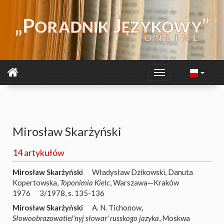
Mirosław Skarżyński
14 artykułów
Mirosław Skarżyński
Władysław Dzikowski, Danuta
Kopertowska,
Toponimia Kielc
, Warszawa—Kraków
1976
3/1978, s. 135-136
Mirosław Skarżyński
A. N. Tichonow,
Słowoobrazowatiel'nyj słowar' russkogo jazyka
, Moskwa