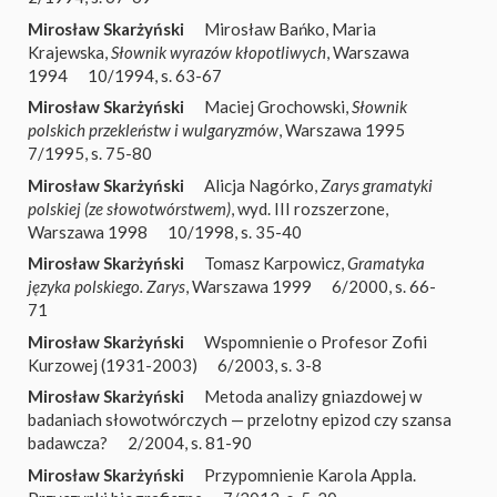
Mirosław Skarżyński
Mirosław Bańko, Maria
Krajewska,
Słownik wyrazów kłopotliwych
, Warszawa
1994
10/1994, s. 63-67
Mirosław Skarżyński
Maciej Grochowski,
Słownik
polskich przekleństw i wulgaryzmów
, Warszawa 1995
7/1995, s. 75-80
Mirosław Skarżyński
Alicja Nagórko,
Zarys gramatyki
polskiej (ze słowotwórstwem)
, wyd. III rozszerzone,
Warszawa 1998
10/1998, s. 35-40
Mirosław Skarżyński
Tomasz Karpowicz,
Gramatyka
języka polskiego. Zarys
, Warszawa 1999
6/2000, s. 66-
71
Mirosław Skarżyński
Wspomnienie o Profesor Zofii
Kurzowej (1931-2003)
6/2003, s. 3-8
Mirosław Skarżyński
Metoda analizy gniazdowej w
badaniach słowotwórczych — przelotny epizod czy szansa
badawcza?
2/2004, s. 81-90
Mirosław Skarżyński
Przypomnienie Karola Appla.