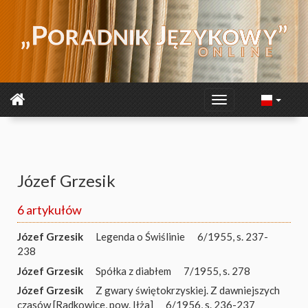
Józef Grzesik
6 artykułów
Józef Grzesik
Legenda o Świślinie
6/1955, s. 237-
238
Józef Grzesik
Spółka z diabłem
7/1955, s. 278
Józef Grzesik
Z gwary świętokrzyskiej. Z dawniejszych
czasów [Radkowice, pow. Iłża]
6/1956, s. 236-237