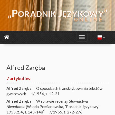
Alfred Zaręba
7 artykułów
Alfred Zaręba
O sposobach transkrybowania tekstów
gwarowych
1/1954, s. 12-21
Alfred Zaręba
W sprawie recenzji
Słownictwa
Niepołomic
[Wanda Pomianowska, "Poradnik Językowy'
1955, z. 4, s. 145-148]
7/1955, s. 272-276