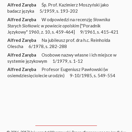
Alfred Zaręba
Śp. Prof. Kazimierz Moszyński jako
badacz języka
5/1959, s. 193-202
Alfred Zaręba
W odpowiedzi na recenzję
Słownika
Starych Siołkowic w powiecie opolskim
["Poradnik
Językowy" 1960, z. 10, s. 459-464]
9/1961, s. 415-421
Alfred Zaręba
Na jubileusz prof. dra h.c. Reinholda
Olescha
6/1978, s. 282-288
Alfred Zaręba
Osobowe nazwy własne i ich miejsce w
systemie językowym
1/1979, s. 1-12
Alfred Zaręba
Profesor Eugeniusz Pawłowski (w
osiemdziesięciolecie urodzin)
9-10/1985, s. 549-554