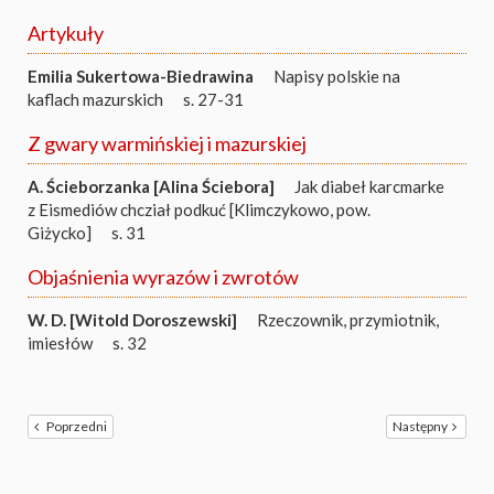
Artykuły
Emilia Sukertowa-Biedrawina
Napisy polskie na
kaflach mazurskich
s. 27-31
Z gwary warmińskiej i mazurskiej
A. Ścieborzanka [Alina Ściebora]
Jak diabeł karcmarke
z Eismediów chcział podkuć [Klimczykowo, pow.
Giżycko]
s. 31
Objaśnienia wyrazów i zwrotów
W. D. [Witold Doroszewski]
Rzeczownik, przymiotnik,
imiesłów
s. 32
Poprzedni
Następny