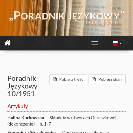
Poradnik
Pobierz treść
Pobierz skan
Językowy
10/1951
Artykuły
Halina Kurkowska
Składnia w utworach Orzeszkowej
(dokończenie)
s. 1-7
Eugeniusz Słuszkiewicz
Dwa słowa o szabrze i o