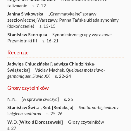
talizmanie
s. 7-12
Janina Siwkowska
„Grammatykalne” sprawy
zeszłowiecznej Warszawy. Panna Tańska układa synonimy
(dokończenie)
s. 13-15
Stanisław Skorupka
Synonimiczne grupy wyrazowe.
Przymiotniki III
s. 16-21
Recenzje
Jadwiga Chludzińska [Jadwiga Chludzińska-
Świątecka]
Václav Machek,
Quelques mots slavo-
germaniques, Slavia XX
s. 22-24
Głosy czytelników
N. N.
[w sprawie
ćwiczyć
]
s. 25
Stanisław Śwital
,
Red. [Redakcja]
Sanitarno-higieniczny
i
higiena sanitarna
s. 25-26
W. D. [Witold Doroszewski]
Głosy czytelników
s. 27