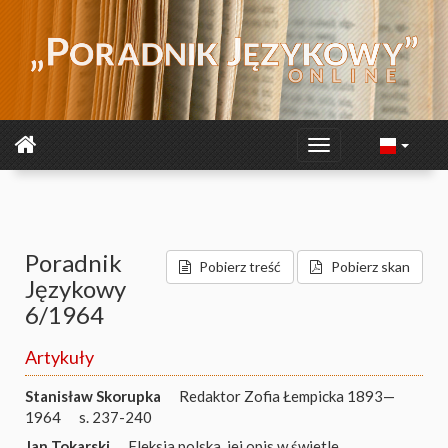
Poradnik
Pobierz treść
Pobierz skan
Językowy
6/1964
Artykuły
Stanisław Skorupka
Redaktor Zofia Łempicka 1893—
1964
s. 237-240
Jan Tokarski
Fleksja polska, jej opis w świetle