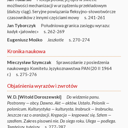
możliwości mechanizacji w urządzeniu przekładowym
(dalszy ciąg). Seryjne powiązania fleksyjno-słowotwórcze
czasowników z innymi częściami mowy
s. 241-261
Jan Tyborczyk
Południowa granica zasięgu wyrazu:
kadyk
«jałowiec»
s. 262-269
Eugeniusz Mośko
Jaszkotle
s. 270-274
Kronika naukowa
Mieczysław Szymczak
Sprawozdanie z posiedzenia
naukowego Komitetu Językoznawstwa PAN (20 II 1964
r.)
s. 275-276
Objaśnienia wyrazów i zwrotów
W. D. [Witold Doroszewski]
Do widzenia panu.
Postronny — obcy. Dawno. Akt — aktów. Ustało. Polonik —
polonicum. Kulturystyka — kulturysta. Insbruck — Insbrucku.
Jeszcze raz o
aranżacji. Krępacja — krępować się. Szłem —
szedłem.
Zakres pisowni
nie. Do siego roku. Ulega — podlega.
Tamtejszy, tutejszy
s. 277-287