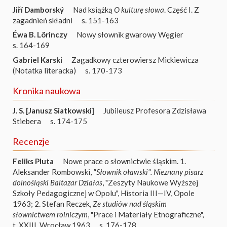
Jiří Damborský
Nad książką
O kulturę słowa
. Część I. Z
zagadnień składni
s. 151-163
Éwa B. Lörinczy
Nowy słownik gwarowy Węgier
s. 164-169
Gabriel Karski
Zagadkowy czterowiersz Mickiewicza
(Notatka literacka)
s. 170-173
Kronika naukowa
J. S. [Janusz Siatkowski]
Jubileusz Profesora Zdzisława
Stiebera
s. 174-175
Recenzje
Feliks Pluta
Nowe prace o słownictwie śląskim. 1.
Aleksander Rombowski,
"Słownik oławski". Nieznany pisarz
dolnośląski Baltazar Działas
, "Zeszyty Naukowe Wyższej
Szkoły Pedagogicznej w Opolu", Historia III—IV, Opole
1963; 2. Stefan Reczek,
Ze studiów nad śląskim
słownictwem rolniczym
, "Prace i Materiały Etnograficzne",
t. XXIII, Wrocław 1963
s. 176-178