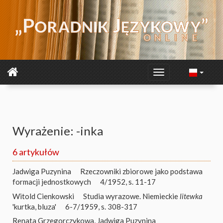
Wyrażenie: -inka
6 artykułów
Jadwiga Puzynina
Rzeczowniki zbiorowe jako podstawa
formacji jednostkowych
4/1952, s. 11-17
Witold Cienkowski
Studia wyrazowe. Niemieckie
litewka
'kurtka, bluza'
6-7/1959, s. 308-317
Renata Grzegorczykowa
,
Jadwiga Puzynina