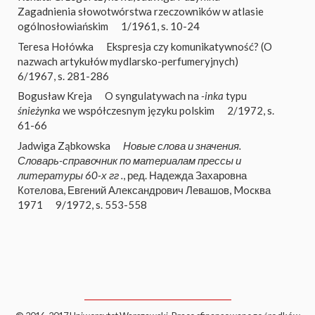
Zagadnienia słowotwórstwa rzeczowników w atlasie
ogólnosłowiańskim
1/1961, s. 10-24
Teresa Hołówka
Ekspresja czy komunikatywność? (O
nazwach artykułów mydlarsko-perfumeryjnych)
6/1967, s. 281-286
Bogusław Kreja
O syngulatywach na
-inka
typu
śnieżynka
we współczesnym języku polskim
2/1972, s.
61-66
Jadwiga Ząbkowska
Новые слова и значения.
Словарь-справочник по материалам прессы и
литературы 60-х гг .
, ред. Надежда Захаровна
Котелова, Евгений Александрович Левашов, Mocква
1971
9/1972, s. 553-558