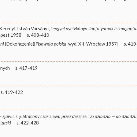
Kerényi, István Varsányi,
Lengyel nyelvkönyv. Tanfolyamok és magánta
apest 1958
s. 408-410
ni
(Dokończenie)[
Pisownia polska
, wyd. XII, Wrocław 1957]
s. 41
dnych
s. 417-419
s. 419-422
— zjawić się. Stracony czas siewu przez deszcze. Do dziadzia — do dziadzi.
tarski
s. 422-428