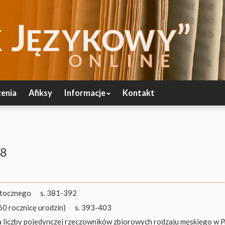
enia
Afiksy
Informacje
Kontakt
58
otocznego
s. 381-392
60 rocznicę urodzin)
s. 393-403
 liczby pojedynczej rzeczowników zbiorowych rodzaju męskiego w
P