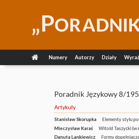
Numery
Autorzy
Działy
Wyraż
Poradnik Językowy 8/19
Artykuły
Stanisław Skorupka
Elementy stylu p
Mieczysław Karaś
Witold Taszycki (w 
Danuta Lankiewicz
Formy dopełniacza