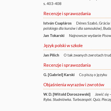
s. 403-408
Recenzje i sprawozdania
István Csapláros
Dénes Szabó, Grácia 
polskiego dla kursów i dla samouków)
, Bud
Jan Tokarski
Najnowsze wydanie
Pisow
Język polski w szkole
Jan Pilich
O tak zwanych zwrotach tru
Recenzje i sprawozdania
G. [Gabriel] Karski
Co piszą o języku
Objaśnienia wyrazów i zwrotów
W. D. [Witold Doroszewski]
Jawić się 
Ryba. Studniówka. Turbozespół. Quiz. Pieczę