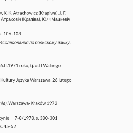
w, K. K. Atrachowicz (Krapiwa), J. F.
К. Атраховіч (Крапіва), Ю.Ф.Мацкевіч,
s. 106-108
Исследования по польскому языку.
.II.1971 roku, tj. od I Walnego
ultury Języka Warszawa, 26 lutego
nia)
, Warszawa-Kraków 1972
tynie
7-8/1978, s. 380-381
s. 45-52