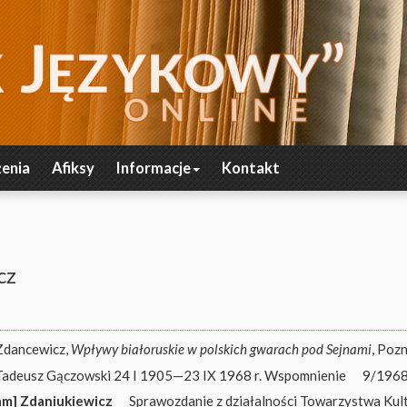
enia
Afiksy
Informacje
Kontakt
cz
Zdancewicz,
Wpływy białoruskie w polskich gwarach pod Sejnami
, Poz
Tadeusz Gączowski 24 I 1905—23 IX 1968 r. Wspomnienie
9/1968,
am] Zdaniukiewicz
Sprawozdanie z działalności Towarzystwa Kul