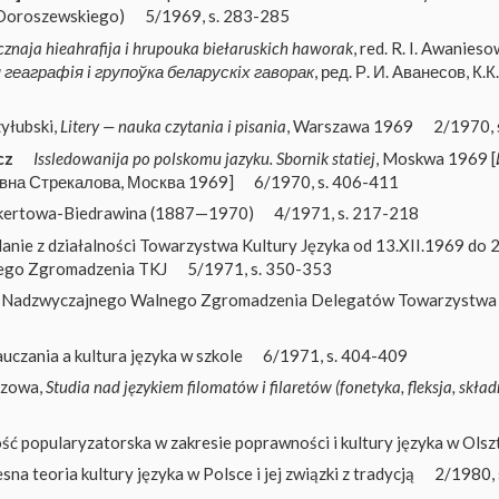
 Doroszewskiego)
5/1969, s. 283-285
cznaja hieahrafija i hrupouka biełaruskich haworak
, red. R. I. Awanieso
геаграфiя i групоўка беларускiх гаворак
, ред. Р. И. Аванесов, К.
zyłubski,
Litery — nauka czytania i pisania
, Warszawa 1969
2/1970, 
cz
Issledowanija po polskomu jazyku. Sbornik statiej
, Moskwa 1969 [
аевна Стрекалова, Москва 1969]
6/1970, s. 406-411
ukertowa-Biedrawina (1887—1970)
4/1971, s. 217-218
nie z działalności Towarzystwa Kultury Języka od 13.XII.1969 do 26
ego Zgromadzenia TKJ
5/1971, s. 350-353
 Nadzwyczajnego Walnego Zgromadzenia Delegatów Towarzystwa K
uczania a kultura języka w szkole
6/1971, s. 404-409
rzowa,
Studia nad językiem filomatów i filaretów (fonetyka, fleksja, skład
ść popularyzatorska w zakresie poprawności i kultury języka w Olsz
na teoria kultury języka w Polsce i jej związki z tradycją
2/1980, 