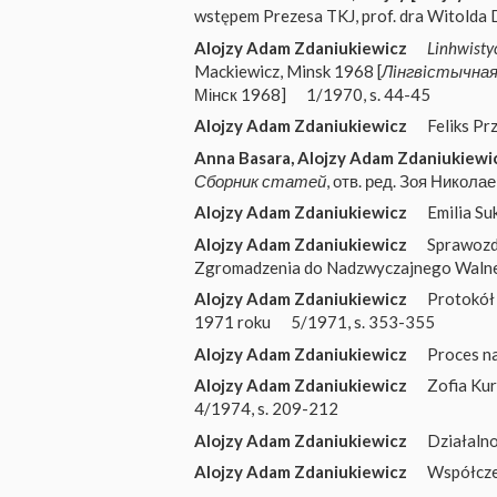
wstępem Prezesa TKJ, prof. dra Witolda
Alojzy Adam Zdaniukiewicz
Linhwisty
Mackiewicz, Minsk 1968 [
Лiнгвiстычная 
Мінск 1968]
1/1970, s. 44-45
Alojzy Adam Zdaniukiewicz
Feliks Pr
Anna Basara
,
Alojzy Adam Zdaniukiewi
Сборник статей
, отв. ред. Зоя Никол
Alojzy Adam Zdaniukiewicz
Emilia S
Alojzy Adam Zdaniukiewicz
Sprawozda
Zgromadzenia do Nadzwyczajnego Waln
Alojzy Adam Zdaniukiewicz
Protokół
1971 roku
5/1971, s. 353-355
Alojzy Adam Zdaniukiewicz
Proces na
Alojzy Adam Zdaniukiewicz
Zofia Ku
4/1974, s. 209-212
Alojzy Adam Zdaniukiewicz
Działalno
Alojzy Adam Zdaniukiewicz
Współczes