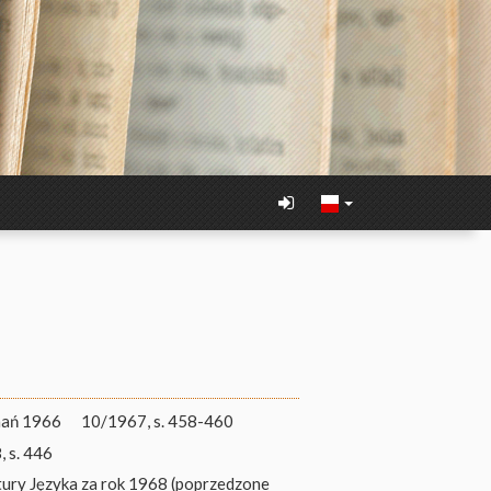
nań 1966
10/1967, s. 458-460
 s. 446
tury Języka za rok 1968 (poprzedzone