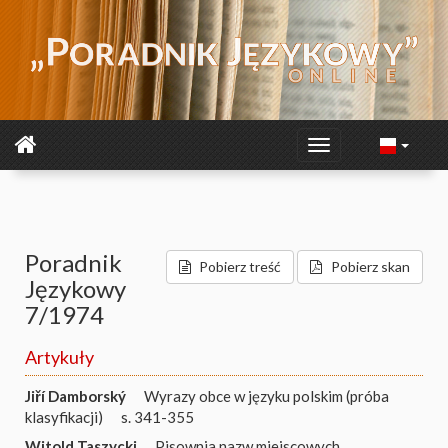
Poradnik
Pobierz treść
Pobierz skan
Językowy
7/1974
Artykuły
Jiří Damborský
Wyrazy obce w języku polskim (próba
klasyfikacji)
s. 341-355
Witold Taszycki
Pisownia nazw miejscowych