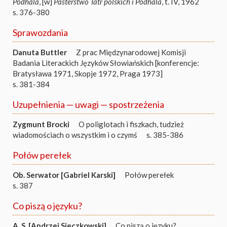
Podhala
, [w]
Pasterstwo Tatr polskich i Podhala
, t. IV, 1962
s. 376-380
Sprawozdania
Danuta Buttler
Z prac Międzynarodowej Komisji
Badania Literackich Języków Słowiańskich [konferencje:
Bratysława 1971, Skopje 1972, Praga 1973]
s. 381-384
Uzupełnienia — uwagi — spostrzeżenia
Zygmunt Brocki
O poliglotach i fiszkach, tudzież
wiadomościach o wszystkim i o czymś
s. 385-386
Połów perełek
Ob. Serwator [Gabriel Karski]
Połów perełek
s. 387
Co piszą o języku?
A. S. [Andrzej Sieczkowski]
Co piszą o języku?