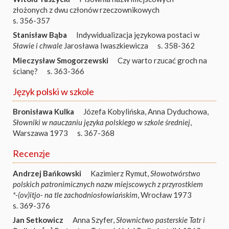
złożonych z dwu członów rzeczownikowych
s. 356-357
Stanisław Bąba
Indywidualizacja językowa postaci w
Sławie i chwale
Jarosława Iwaszkiewicza
s. 358-362
Mieczysław Smogorzewski
Czy warto rzucać groch na
ścianę?
s. 363-366
Język polski w szkole
Bronisława Kulka
Józefa Kobylińska, Anna Dyduchowa,
Słowniki w nauczaniu języka polskiego w szkole średniej
,
Warszawa 1973
s. 367-368
Recenzje
Andrzej Bańkowski
Kazimierz Rymut,
Słowotwórstwo
polskich patronimicznych nazw miejscowych z przyrostkiem
*-(ov)itjo- na tle zachodniosłowiańskim
, Wrocław 1973
s. 369-376
Jan Setkowicz
Anna Szyfer,
Słownictwo pasterskie Tatr i