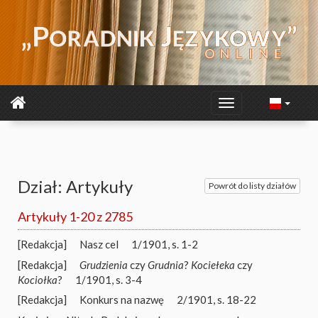
Dział: Artykuły
Powrót do listy działów
Artykuły 1-20 z 2785
[Redakcja]
Nasz cel
1/1901, s. 1-2
[Redakcja]
Grudzienia
czy
Grudnia
?
Kociełeka
czy
Kociołka
?
1/1901, s. 3-4
[Redakcja]
Konkurs na nazwę
2/1901, s. 18-22