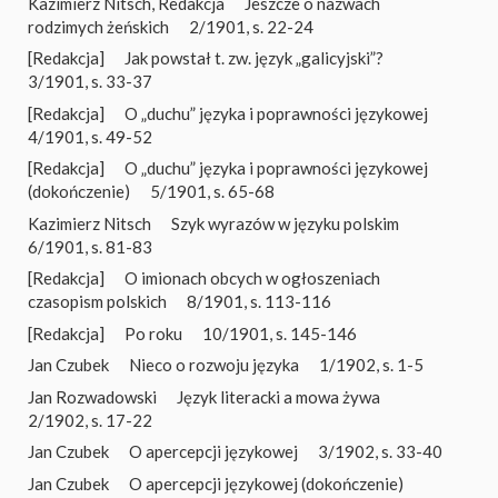
Kazimierz Nitsch
,
Redakcja
Jeszcze o nazwach
rodzimych żeńskich
2/1901, s. 22-24
[Redakcja]
Jak powstał t. zw. język „galicyjski”?
3/1901, s. 33-37
[Redakcja]
O „duchu” języka i poprawności językowej
4/1901, s. 49-52
[Redakcja]
O „duchu” języka i poprawności językowej
(dokończenie)
5/1901, s. 65-68
Kazimierz Nitsch
Szyk wyrazów w języku polskim
6/1901, s. 81-83
[Redakcja]
O imionach obcych w ogłoszeniach
czasopism polskich
8/1901, s. 113-116
[Redakcja]
Po roku
10/1901, s. 145-146
Jan Czubek
Nieco o rozwoju języka
1/1902, s. 1-5
Jan Rozwadowski
Język literacki a mowa żywa
2/1902, s. 17-22
Jan Czubek
O apercepcji językowej
3/1902, s. 33-40
Jan Czubek
O apercepcji językowej (dokończenie)