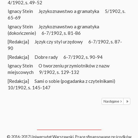
4/1902, s. 49-52
Ignacy Stein
Językoznawstwo a gramatyka
5/1902, s.
65-69
Ignacy Stein
Językoznawstwo a gramatyka
(dokończenie)
6-7/1902, s. 81-86
[Redakcja]
Język czy styl urzędowy
6-7/1902, s. 87-
90
[Redakcja]
Dobre rady
6-7/1902, s. 90-94
Ignacy Stein
O tworzeniu przymiotników z nazw
miejscowych
9/1902, s. 129-132
[Redakcja]
Sami o sobie (pogadanka z czytelnikami)
10/1902, s. 145-147
Następne
© 2016-2017 Uniwersytet Warszawski. Prace sfinansowane ze środków