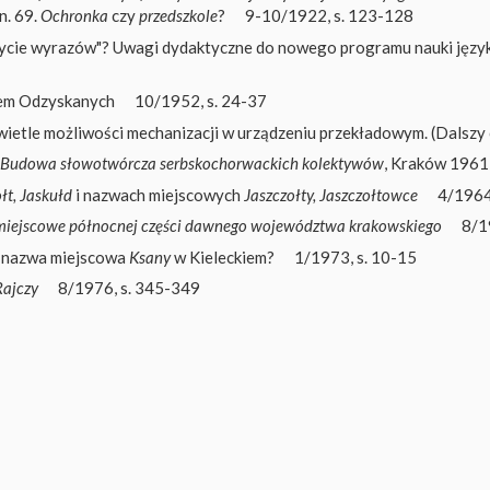
n. 69.
Ochronka
czy
przedszkole
?
9-10/1922, s. 123-128
życie wyrazów"? Uwagi dydaktyczne do nowego programu nauki języ
em Odzyskanych
10/1952, s. 24-37
 świetle możliwości mechanizacji w urządzeniu przekładowym. (Dalszy 
Budowa słowotwórcza serbskochorwackich kolektywów
, Kraków 1961
łt, Jaskułd
i nazwach miejscowych
Jaszczołty, Jaszczołtowce
4/1964
iejscowe północnej części dawnego województwa krakowskiego
8/1
ić nazwa miejscowa
Ksany
w Kieleckiem?
1/1973, s. 10-15
Rajczy
8/1976, s. 345-349