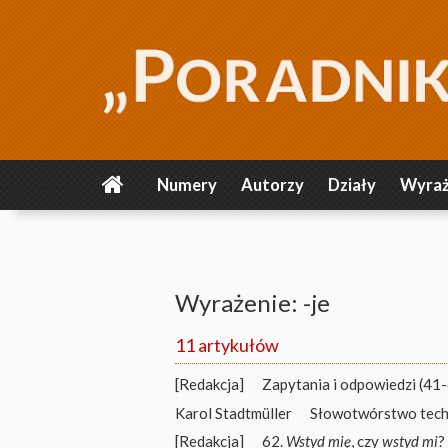
Numery
Autorzy
Działy
Wyraż
Wyrażenie: -je
11 artykułów
[Redakcja]
Zapytania i odpowiedzi (41
Karol Stadtmüller
Słowotwórstwo tech
[Redakcja]
62.
Wstyd mię
, czy
wstyd mi
?