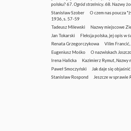
polsku? 67.
Ogród strzelnicy
. 68. Nazwy żo
Stanisław Szober
O czem nas poucza "
1936, s. 57-59
Tadeusz Milewski
Nazwy miejscowe Zi
Jan Tokarski
Fleksja polska, jej opis w
Renata Grzegorczykowa
Vilim Francić,
Eugeniusz Mośko
O nazwiskach
Jaszczo
Irena Halicka
Kazimierz Rymut,
Nazwy m
Paweł Smoczyński
Jak daje się objaśn
Stanisław Rospond
Jeszcze w sprawie