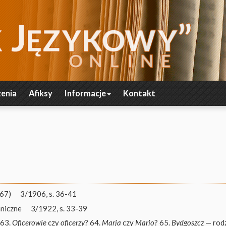
enia
Afiksy
Informacje
Kontakt
-67)
3/1906, s. 36-41
niczne
3/1922, s. 33-39
 63.
Oficerowie
czy
oficerzy
? 64.
Marja
czy
Marjo
? 65.
Bydgoszcz
— rodz