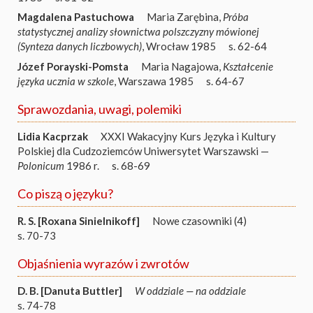
Magdalena Pastuchowa
Maria Zarębina,
Próba
statystycznej analizy słownictwa polszczyzny mówionej
(Synteza danych liczbowych)
, Wrocław 1985
s. 62-64
Józef Porayski-Pomsta
Maria Nagajowa,
Kształcenie
języka ucznia w szkole
, Warszawa 1985
s. 64-67
Sprawozdania, uwagi, polemiki
Lidia Kacprzak
XXXI Wakacyjny Kurs Języka i Kultury
Polskiej dla Cudzoziemców Uniwersytet Warszawski —
Polonicum
1986 r.
s. 68-69
Co piszą o języku?
R. S. [Roxana Sinielnikoff]
Nowe czasowniki (4)
s. 70-73
Objaśnienia wyrazów i zwrotów
D. B. [Danuta Buttler]
W oddziale — na oddziale
s. 74-78