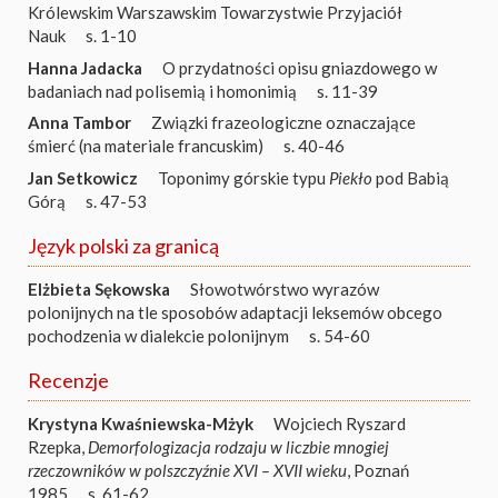
Królewskim Warszawskim Towarzystwie Przyjaciół
Nauk
s. 1-10
Hanna Jadacka
O przydatności opisu gniazdowego w
badaniach nad polisemią i homonimią
s. 11-39
Anna Tambor
Związki frazeologiczne oznaczające
śmierć (na materiale francuskim)
s. 40-46
Jan Setkowicz
Toponimy górskie typu
Piekło
pod Babią
Górą
s. 47-53
Język polski za granicą
Elżbieta Sękowska
Słowotwórstwo wyrazów
polonijnych na tle sposobów adaptacji leksemów obcego
pochodzenia w dialekcie polonijnym
s. 54-60
Recenzje
Krystyna Kwaśniewska-Mżyk
Wojciech Ryszard
Rzepka,
Demorfologizacja rodzaju w liczbie mnogiej
rzeczowników w polszczyźnie XVI – XVII wieku
, Poznań
1985
s. 61-62