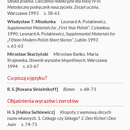
Sztuka pisania. Ćwiczenia redakcyjne dla klasy IV-VI.
Metodyczny podręcznik nauczyciela. Zeszyt ucznia
,
Warszawa 1993
s. 58-61
Władysław T. Miodunka
Leonard A. Polakiewicz,
Supplemental Materials for „First Year Polish”
. Columbus
1990; Leonard A. Polakiewicz,
Supplemental Materials for
„Fifteen Modern Polish Short Stories”
, Lublin 1993
s. 61-63
Mirosław Skarżyński
Mirosław Bańko, Maria
Krajewska,
Słownik wyrazów kłopotliwych
, Warszawa
1994
s. 63-67
Co piszą o języku?
R. S. [Roxana Sinielnikoff]
Biznes
s. 68-73
Objaśnienia wyrazów i zwrotów
H. S. [Halina Satkiewicz]
Kłopoty z wymową obcych
nazw własnych. 1.
Czikago
czy
Szikago
? 2.
Don Kichot
i
Don
Juan
s. 74-75