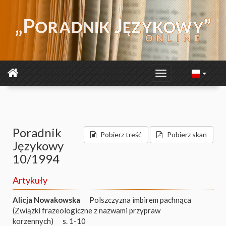
Poradnik
Pobierz treść
Pobierz skan
Językowy
10/1994
Artykuły
Alicja Nowakowska
Polszczyzna imbirem pachnąca
(Związki frazeologiczne z nazwami przypraw
korzennych)
s. 1-10