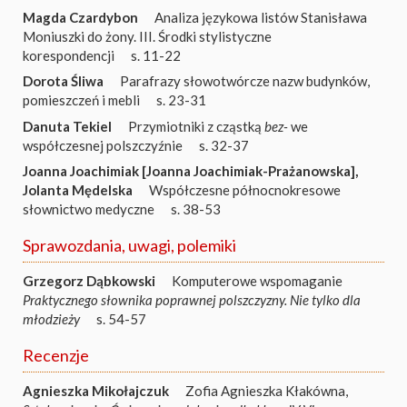
Magda Czardybon
Analiza językowa listów Stanisława
Moniuszki do żony. III. Środki stylistyczne
korespondencji
s. 11-22
Dorota Śliwa
Parafrazy słowotwórcze nazw budynków,
pomieszczeń i mebli
s. 23-31
Danuta Tekiel
Przymiotniki z cząstką
bez-
we
współczesnej polszczyźnie
s. 32-37
Joanna Joachimiak [Joanna Joachimiak-Prażanowska]
,
Jolanta Mędelska
Współczesne północnokresowe
słownictwo medyczne
s. 38-53
Sprawozdania, uwagi, polemiki
Grzegorz Dąbkowski
Komputerowe wspomaganie
Praktycznego słownika poprawnej polszczyzny. Nie tylko dla
młodzieży
s. 54-57
Recenzje
Agnieszka Mikołajczuk
Zofia Agnieszka Kłakówna,