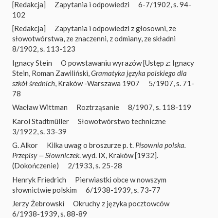
[Redakcja]
Zapytania i odpowiedzi
6-7/1902, s. 94-
102
[Redakcja]
Zapytania i odpowiedzi z głosowni, ze
słowotwórstwa, ze znaczenni, z odmiany, ze składni
8/1902, s. 113-123
Ignacy Stein
O powstawaniu wyrazów [Ustęp z: Ignacy
Stein, Roman Zawiliński,
Gramatyka języka polskiego dla
szkół średnich
, Kraków -Warszawa 1907
5/1907, s. 71-
78
Wacław Wittman
Roztrząsanie
8/1907, s. 118-119
Karol Stadtmüller
Słowotwórstwo techniczne
3/1922, s. 33-39
G. Alkor
Kilka uwag o broszurze p. t.
Pisownia polska.
Przepisy — Słowniczek
. wyd. IX, Kraków [1932].
(Dokończenie)
2/1933, s. 25-28
Henryk Friedrich
Pierwiastki obce w nowszym
słownictwie polskim
6/1938-1939, s. 73-77
Jerzy Żebrowski
Okruchy z języka pocztowców
6/1938-1939, s. 88-89