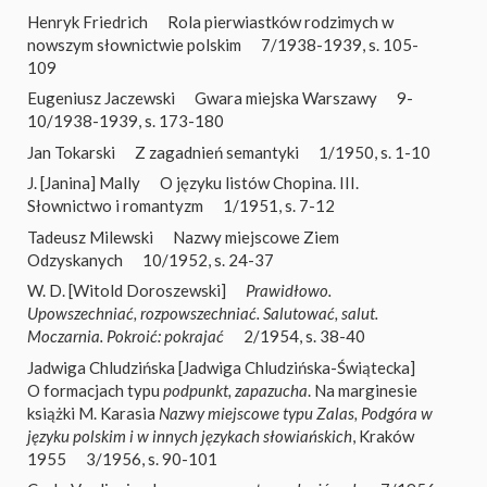
Henryk Friedrich
Rola pierwiastków rodzimych w
nowszym słownictwie polskim
7/1938-1939, s. 105-
109
Eugeniusz Jaczewski
Gwara miejska Warszawy
9-
10/1938-1939, s. 173-180
Jan Tokarski
Z zagadnień semantyki
1/1950, s. 1-10
J. [Janina] Mally
O języku listów Chopina. III.
Słownictwo i romantyzm
1/1951, s. 7-12
Tadeusz Milewski
Nazwy miejscowe Ziem
Odzyskanych
10/1952, s. 24-37
W. D. [Witold Doroszewski]
Prawidłowo.
Upowszechniać, rozpowszechniać. Salutować, salut.
Moczarnia. Pokroić: pokrajać
2/1954, s. 38-40
Jadwiga Chludzińska [Jadwiga Chludzińska-Świątecka]
O formacjach typu
podpunkt, zapazucha
. Na marginesie
książki M. Karasia
Nazwy miejscowe typu
Zalas, Podgóra
w
języku polskim i w innych językach słowiańskich
, Kraków
1955
3/1956, s. 90-101