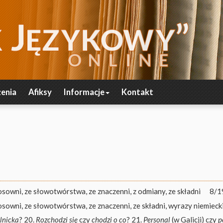
enia
Afiksy
Informacje
Kontakt
osowni, ze słowotwórstwa, ze znaczenni, z odmiany, ze składni
8/1
osowni, ze słowotwórstwa, ze znaczenni, ze składni, wyrazy niemieck
lnicka
? 20.
Rozchodzi się
czy
chodzi o co
? 21.
Personal
(w Galicji) czy
p