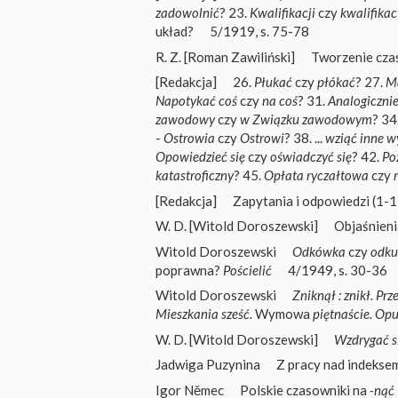
zadowolnić
? 23.
Kwalifikacji
czy
kwalifikac
układ?
5/1919, s. 75-78
R. Z. [Roman Zawiliński]
Tworzenie cza
[Redakcja]
26.
Płukać
czy
płókać
? 27.
M
Napotykać coś
czy
na coś
? 31.
Analogicznie
zawodowy
czy
w Związku zawodowym
? 34
-
Ostrowia
czy
Ostrowi
? 38. ...
wziąć inne w
Opowiedzieć się
czy
oświadczyć się
? 42.
Po
katastroficzny
? 45.
Opłata ryczałtowa
czy
[Redakcja]
Zapytania i odpowiedzi (1-1
W. D. [Witold Doroszewski]
Objaśnien
Witold Doroszewski
Odkówka
czy
odku
poprawna?
Pościelić
4/1949, s. 30-36
Witold Doroszewski
Zniknął : znikł. Pr
Mieszkania sześć.
Wymowa
piętnaście. Opu
W. D. [Witold Doroszewski]
Wzdrygać s
Jadwiga Puzynina
Z pracy nad indeks
Igor Němec
Polskie czasowniki na
-nąć