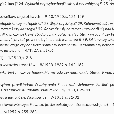
yj
(2. lmn.)? 24.
Wybuchł
czy
wybuchnął
?
zabłysł
czy
zabłysnął
? 25.
Na
sowników częstotliwych
9-10/1920, s. 126-129
ałopolska
czy
małopolska
? 28.
Ślązk
czy
Szląsk
? 29.
Referować coś
czy
 z czemś
czy
do czegoś
? 32.
Rozwodził się na temat
-
rozwodził się nad 
.
W krwi
czy
we krwi
? 35.
Opłucna
-
opłucnej
? 35.
Strajk wybuchł
czy t
ymiary?
(czy też powinno być -
innych wymiarów
)? 39.
Szklany
czy
szk
życzyć czego
czy
co
?
Bezrobotny
czy
bezroboczy
?
Bezdomny
czy
bezdo
ryczałtowana
4/1927, s. 51-56
1)
1/1930, s. 2-5
ia wyrazów i zwrotów
8/1938-1939, s. 162-167
wka. Perfum
czy
perfumów. Marmelada
czy
marmolada. Statua. Kwną. Ś
zesyłam : przedkładam. W załączeniu. Stebnować : stębnować. Zasilać : p
s. Na fabryce. Kulturalny : kulturowy
1/1950, s. 25-31
ię : wzdragać się. Wczasowicz
9/1951, s. 31-32
em słowotwórczym
Słownika języka polskiego
. (Informacje wstępne)
6/1957, s. 255-263