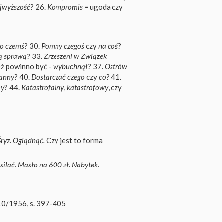
jwyższość
? 26.
Kompromis
= ugoda czy
o czemś
? 30.
Pomny czegoś
czy
na coś
?
tą sprawą
? 33.
Zrzeszeni w Związek
eż powinno być -
wybuchnął
? 37.
Ostrów
lanny
? 40.
Dostarczać czego
czy
co
? 41.
my
? 44.
Katastrofalny
,
katastrofowy
, czy
ryz. Oglądnąć.
Czy jest to forma
osilać. Masło na 600 zł. Nabytek.
10/1956, s. 397-405