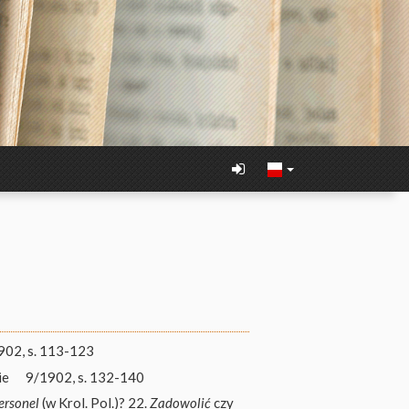
902, s. 113-123
ie
9/1902, s. 132-140
ersonel
(w Krol. Pol.)? 22.
Zadowolić
czy