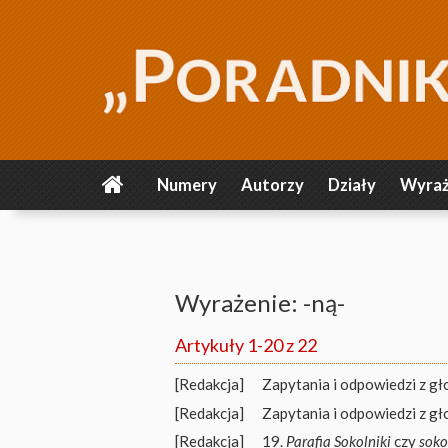
Numery
Autorzy
Działy
Wyraż
Wyrażenie: -ną-
Artykuły 1-20 z 22
[Redakcja]
Zapytania i odpowiedzi z gł
[Redakcja]
Zapytania i odpowiedzi z gł
[Redakcja]
19.
Parafia Sokolniki
czy
soko