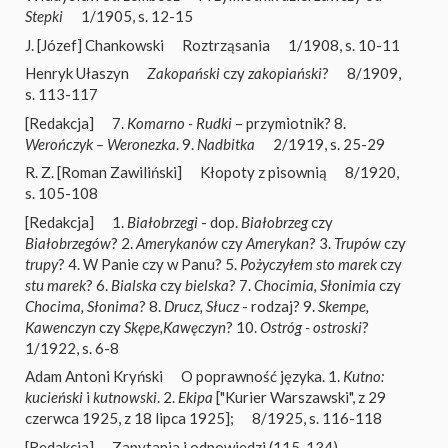
Stepki
1/1905, s. 12-15
J. [Józef] Chankowski
Roztrząsania
1/1908, s. 10-11
Henryk Ułaszyn
Zakopański
czy
zakopiański
?
8/1909,
s. 113-117
[Redakcja]
7.
Komarno - Rudki
– przymiotnik? 8.
Werończyk – Weronezka
. 9.
Nadbitka
2/1919, s. 25-29
R. Z. [Roman Zawiliński]
Kłopoty z pisownią
8/1920,
s. 105-108
[Redakcja]
1.
Białobrzegi
- dop.
Białobrzeg
czy
Białobrzegów
? 2.
Amerykanów
czy
Amerykan
? 3.
Trupów
czy
trupy
? 4. W Panie czy w Panu? 5.
Pożyczyłem sto marek
czy
stu marek
? 6.
Bialska
czy
bielska
? 7.
Chocimia, Słonimia
czy
Chocima, Słonima
? 8.
Drucz, Słucz
- rodzaj? 9.
Skempe,
Kawenczyn
czy
Skępe,Kawęczyn
? 10.
Ostróg - ostroski
?
1/1922, s. 6-8
Adam Antoni Kryński
O poprawność języka. 1.
Kutno:
kucieński
i
kutnowski
. 2.
Ekipa
["Kurier Warszawski", z 29
czerwca 1925, z 18 lipca 1925];
8/1925, s. 116-118
[Redakcja]
Zapytania i odpowiedzi (115-134)