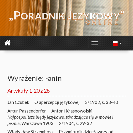
Wyrażenie: -anin
Artykuły 1-20 z 28
Jan Czubek
O apercepcji językowej
3/1902, s. 33-40
Artur Passendorfer
Antoni Krasnowolski,
Najpospolitsze błędy językowe, zdradzające się w mowie i
piśmie
, Warszawa 1903
2/1904, s. 29-32
Władysław Strzembosz
Przymiotnik dzierżawczy od