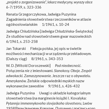
„projekt o zorganizowanie”, lekarz medycyny, wyrazy obce
6-7/1959, s. 323-336
Renata Grzegorczykowa
,
Jadwiga Puzynina
Zagadnienia słowotwórstwa rzeczowników w atlasie
ogólnosłowiańskim
1/1961, s. 10-24
Jadwiga Chludzińska [Jadwiga Chludzińska-Świątecka]
Ze studiów nad słowotwórstwem gwar mazowieckich
6/1961, s. 253-258
Jan Tokarski
Fleksja polska, jej opis w świetle
możliwości mechanizacji w urządzeniu przekładowym.
(Dalszy ciąg)
8/1961, s. 343-353
W. D. [Witold Doroszewski]
Pod nieobecność.
Połączenia
nie
z imiesłowami.
Sianokosy. Oboje. Zespół
adwokacki. Zamaszynowanie.
Jeszcze raz o
obywatelu.
Amerykanów.
Żeńskie odpowiedniki męskich nazw
wykonawców zawodów
9/1961, s. 426-432
Jadwiga Puzynina
Uwagi o układzie kategorialnym
słowotwórstwa (na marginesie książki I. Kovalyka:
Pytannja immennykovoho slovjaśkoho slovotvoru
, Lwów
1958)[Іван Іванович Ковалик,
Питання слов'янського