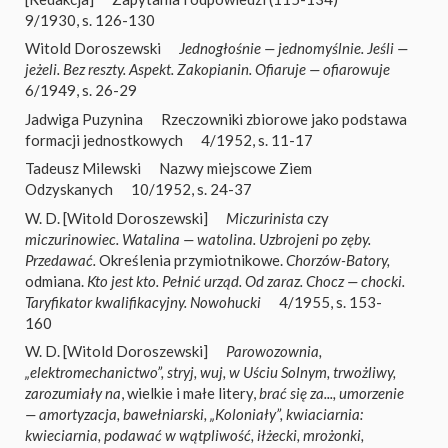
9/1930, s. 126-130
Witold Doroszewski
Jednogłośnie — jednomyślnie. Jeśli —
jeżeli. Bez reszty. Aspekt. Zakopianin. Ofiaruje — ofiarowuje
6/1949, s. 26-29
Jadwiga Puzynina
Rzeczowniki zbiorowe jako podstawa
formacji jednostkowych
4/1952, s. 11-17
Tadeusz Milewski
Nazwy miejscowe Ziem
Odzyskanych
10/1952, s. 24-37
W. D. [Witold Doroszewski]
Miczurinista
czy
miczurinowiec. Watalina — watolina. Uzbrojeni po zęby.
Przedawać.
Określenia przymiotnikowe.
Chorzów-Batory,
odmiana.
Kto jest kto. Pełnić urząd. Od zaraz. Chocz — chocki.
Taryfikator kwalifikacyjny. Nowohucki
4/1955, s. 153-
160
W. D. [Witold Doroszewski]
Parowozownia,
„elektromechanictwo”, stryj, wuj, w Uściu Solnym, trwożliwy,
zarozumiały na
, wielkie i małe litery,
brać się za..., umorzenie
— amortyzacja, bawełniarski, „Koloniały”, kwiaciarnia:
kwieciarnia, podawać w wątpliwość, iłżecki, mrożonki,